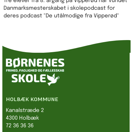
Tre elever fra 8. årgang på Vipperød har vundet
Danmarksmesterskabet i skolepodcast for
deres podcast "De utålmodige fra Vipperød"
HOLBÆK KOMMUNE
Kanalstræde 2
4300 Holbæk
72 36 36 36