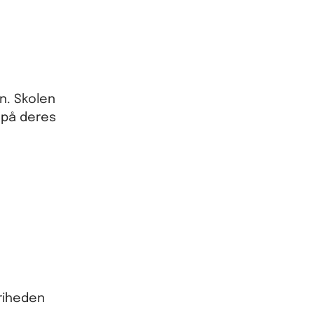
n. Skolen
t på deres
friheden