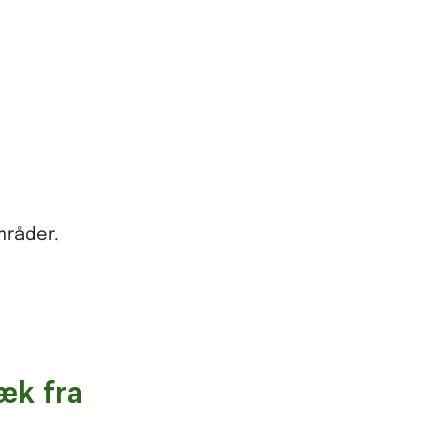
mråder.
væk fra