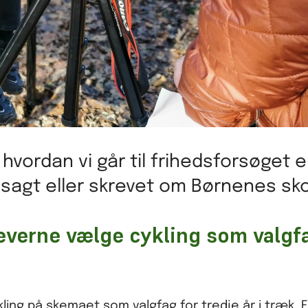
vordan vi går til frihedsforsøget er
r sagt eller skrevet om Børnenes sko
everne vælge cykling som valgf
ing på skemaet som valgfag for tredje år i træk. 