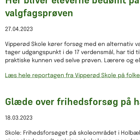
Her bliver eleverne bedømt på
valgfagsprøven
27.04.2023
Vipperød Skole kører forsøg med en alternativ 
tager udgangspunkt i de 17 verdensmål, har tid ti
praktiske kunnen ved selve prøven. Lærere og e
Læs hele reportagen fra Vipperød Skole på folk
Glæde over frihedsforsøg på h
18.03.2023
Skole: Frihedsforsøget på skoleområdet i Holbæk