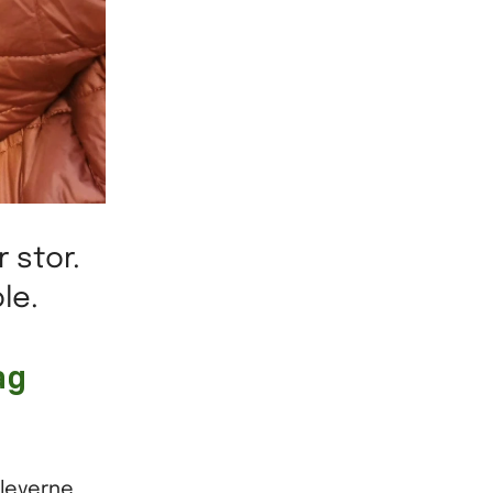
 stor.
le.
ag
Eleverne