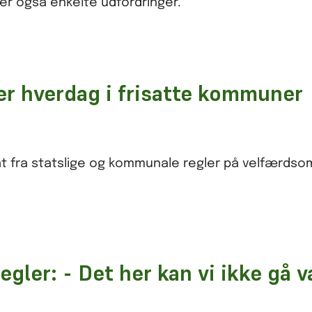
er også enkelte udfordringer.
er hverdag i frisatte kommuner
at fra statslige og kommunale regler på velfærdso
regler: - Det her kan vi ikke gå 