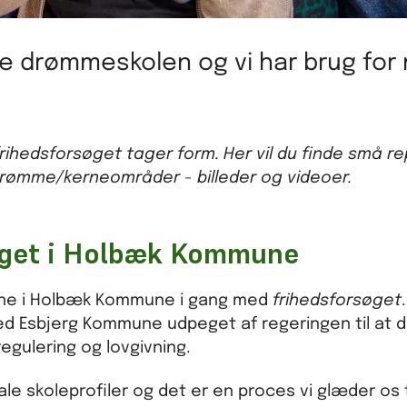
abe drømmeskolen og vi har brug for
ihedsforsøget tager form. Her vil du finde små re
drømme/kerneområder - billeder og videoer.
søget i Holbæk Kommune
lerne i Holbæk Kommune i gang med
frihedsforsøget
.
Esbjerg Kommune udpeget af regeringen til at de
regulering og lovgivning.
ale skoleprofiler og det er en proces vi glæder os t