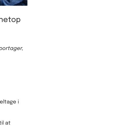
 netop
portager,
ltage i
il at